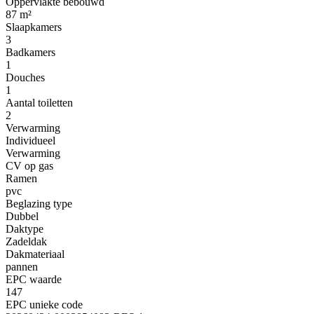
Oppervlakte bebouwd
87 m²
Slaapkamers
3
Badkamers
1
Douches
1
Aantal toiletten
2
Verwarming
Individueel
Verwarming
CV op gas
Ramen
pvc
Beglazing type
Dubbel
Daktype
Zadeldak
Dakmateriaal
pannen
EPC waarde
147
EPC unieke code