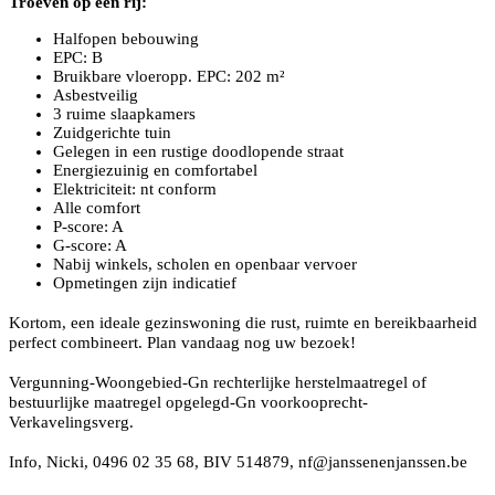
Troeven op een rij:
Halfopen bebouwing
EPC: B
Bruikbare vloeropp. EPC: 202 m²
Asbestveilig
3 ruime slaapkamers
Zuidgerichte tuin
Gelegen in een rustige doodlopende straat
Energiezuinig en comfortabel
Elektriciteit: nt conform
Alle comfort
P-score: A
G-score: A
Nabij winkels, scholen en openbaar vervoer
Opmetingen zijn indicatief
Kortom, een ideale gezinswoning die rust, ruimte en bereikbaarheid
perfect combineert. Plan vandaag nog uw bezoek!
Vergunning-Woongebied-
Gn rechterlijke herstelmaatregel of
bestuurlijke maatregel opgelegd
-Gn voorkooprecht-
Verkavelingsverg.
Info, Nicki, 0496 02 35 68, BIV 514879, nf@janssenenjanssen.be