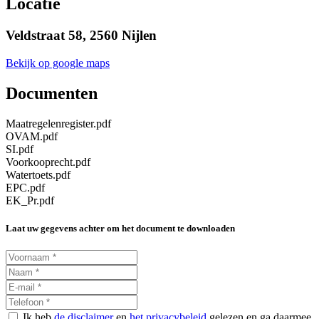
Locatie
Veldstraat 58, 2560 Nijlen
Bekijk op google maps
Documenten
Maatregelenregister.pdf
OVAM.pdf
SI.pdf
Voorkooprecht.pdf
Watertoets.pdf
EPC.pdf
EK_Pr.pdf
Laat uw gegevens achter om het document te downloaden
Ik heb
de disclaimer
en
het privacybeleid
gelezen en ga daarmee