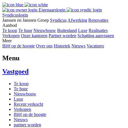
Eigenaarslogin
Syndicuslogin
Janssen en Janssen Groep
Syndicus
Afwerking
Renovaties
Aanbod
Te koop
Te huur
Nieuwbouw
Buitenland
Luxe
Realisaties
Verkopen
Onze kantoren
Partner worden
Schatting aanvragen
Meer
Blijf op de hoogte
Over ons
Historiek
Nieuws
Vacatures
Menu
Vastgoed
Te koop
Te huur
Nieuwbouw
Luxe
Recent verkocht
Verkopen
Blijf op de hoogte
Nieuws
partner worden