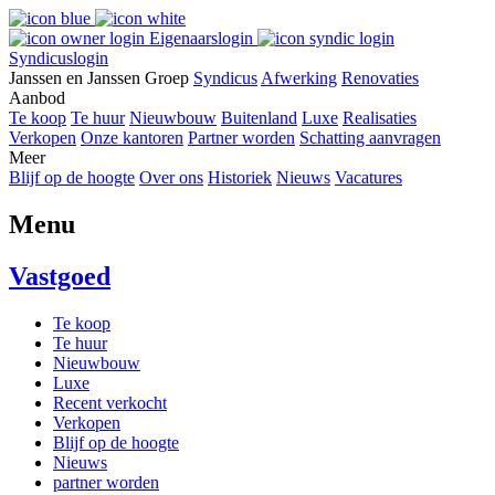
Eigenaarslogin
Syndicuslogin
Janssen en Janssen Groep
Syndicus
Afwerking
Renovaties
Aanbod
Te koop
Te huur
Nieuwbouw
Buitenland
Luxe
Realisaties
Verkopen
Onze kantoren
Partner worden
Schatting aanvragen
Meer
Blijf op de hoogte
Over ons
Historiek
Nieuws
Vacatures
Menu
Vastgoed
Te koop
Te huur
Nieuwbouw
Luxe
Recent verkocht
Verkopen
Blijf op de hoogte
Nieuws
partner worden